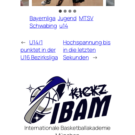
Bayernliga
Jugend
MTSV
Schwabing
u14
←
U14/1
Hochspannung bis
punktet in der
in die letzten
U16 Bezirksliga
Sekunden
→
Internationale Basketballakademie