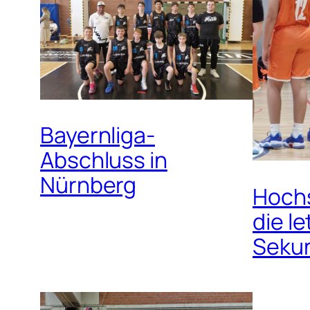
Bayernliga-
Abschluss in
Nürnberg
Hochs
die l
Seku