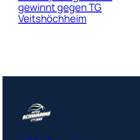
gewinnt gegen TG
Veitshöchheim