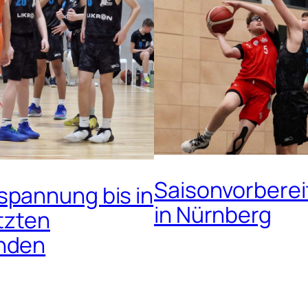
Saisonvorbere
pannung bis in
in Nürnberg
etzten
nden