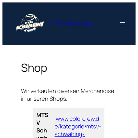
MTSV Schwabing
Shop
Wir verkaufen diversen Merchandise
in unseren Shops.
MTS
www.colorcrew.d
V
e/kategorie/mtsv-
Sch
schwabing-