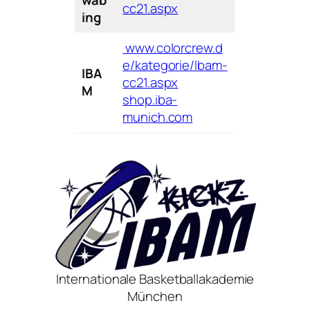
wab
cc21.aspx
ing
www.colorcrew.d
e/kategorie/Ibam-
IBA
cc21.aspx
M
shop.iba-
munich.com
Internationale Basketballakademie
München