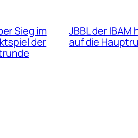
er Sieg im
JBBL der IBAM 
ktspiel der
auf die Hauptr
trunde