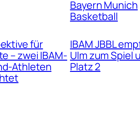
Bayern Munich
Basketball
ektive für
IBAM JBBL emp
te – zwei IBAM-
Ulm zum Spiel 
d-Athleten
Platz 2
htet