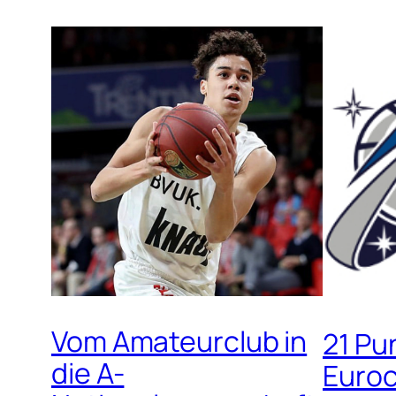
Vom Amateurclub in
21 Pu
die A-
Euroc