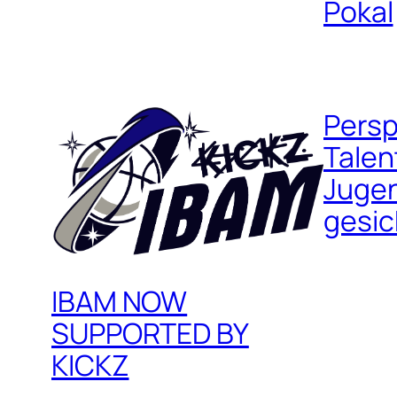
Pokal
Persp
Talen
Jugen
gesic
IBAM NOW
SUPPORTED BY
KICKZ