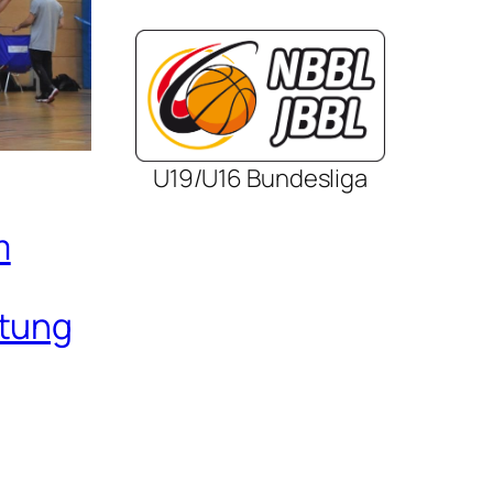
U19/U16 Bundesliga
m
itung