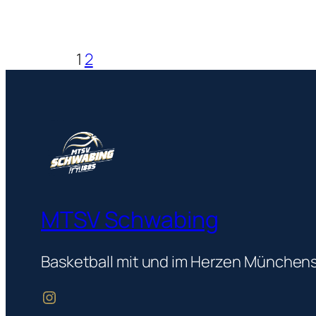
1
2
MTSV Schwabing
Basketball mit und im Herzen Münchens
mtsvschwabingbasketball