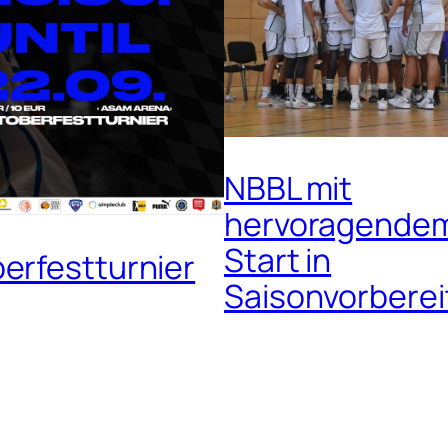
NBBL mit
hervoragende
Start in
erfestturnier
Saisonvorbere