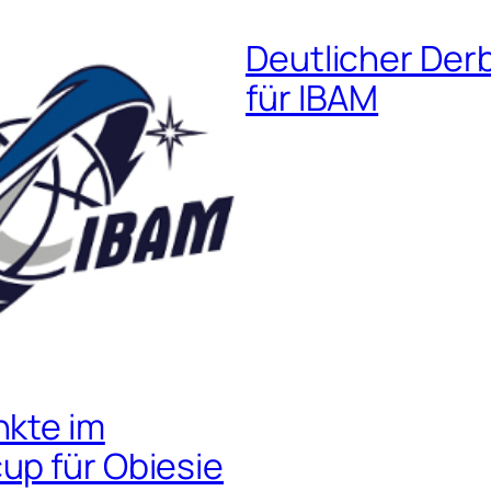
Deutlicher Der
für IBAM
nkte im
up für Obiesie