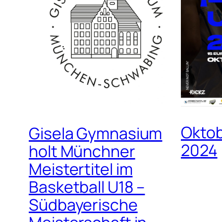
Oktob
Gisela Gymnasium
2024
holt Münchner
Meistertitel im
Basketball U18 –
Südbayerische