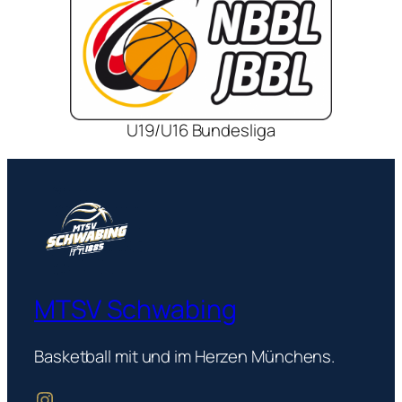
U19/U16 Bundesliga
MTSV Schwabing
Basketball mit und im Herzen Münchens.
mtsvschwabingbasketball