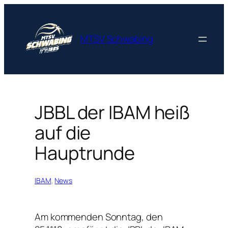
Zum
Inhalt
springen
MTSV Schwabing
JBBL der IBAM heiß
auf die
Hauptrunde
IBAM
, 
News
Am kommenden Sonntag, den