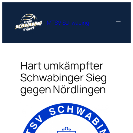
Zum
Inhalt
springen
MTSV Schwabing
Hart umkämpfter
Schwabinger Sieg
gegen Nördlingen