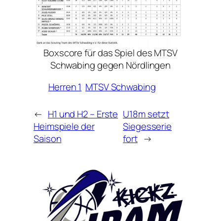
Boxscore für das Spiel des MTSV
Schwabing gegen Nördlingen
Herren 1
MTSV Schwabing
←
H1 und H2 – Erste
U18m setzt
Heimspiele der
Siegesserie
Saison
fort
→