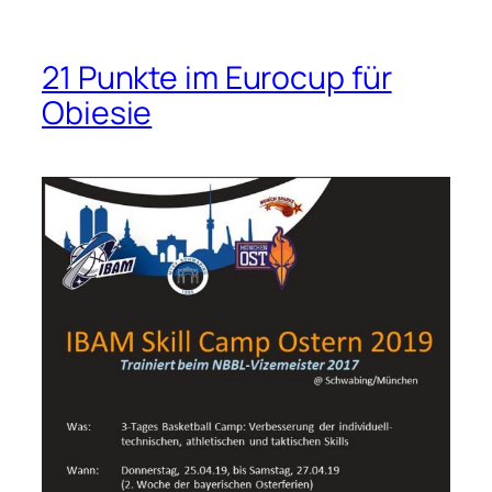
21 Punkte im Eurocup für
Obiesie